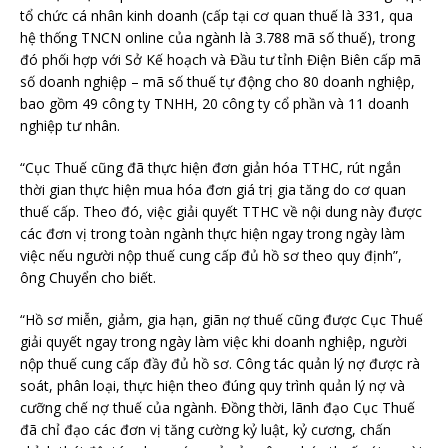
tổ chức cá nhân kinh doanh (cấp tại cơ quan thuế là 331, qua
hệ thống TNCN online của ngành là 3.788 mã số thuế), trong
đó phối hợp với Sở Kế hoạch và Đầu tư tỉnh Điện Biên cấp mã
số doanh nghiệp – mã số thuế tự động cho 80 doanh nghiệp,
bao gồm 49 công ty TNHH, 20 công ty cổ phần và 11 doanh
nghiệp tư nhân.
“Cục Thuế cũng đã thực hiện đơn giản hóa TTHC, rút ngắn
thời gian thực hiện mua hóa đơn giá trị gia tăng do cơ quan
thuế cấp. Theo đó, việc giải quyết TTHC về nội dung này được
các đơn vị trong toàn ngành thực hiện ngay trong ngày làm
việc nếu người nộp thuế cung cấp đủ hồ sơ theo quy định”,
ông Chuyển cho biết.
“Hồ sơ miễn, giảm, gia hạn, giãn nợ thuế cũng được Cục Thuế
giải quyết ngay trong ngày làm việc khi doanh nghiệp, người
nộp thuế cung cấp đầy đủ hồ sơ. Công tác quản lý nợ được rà
soát, phân loại, thực hiện theo đúng quy trình quản lý nợ và
cưỡng chế nợ thuế của ngành. Đồng thời, lãnh đạo Cục Thuế
đã chỉ đạo các đơn vị tăng cường kỷ luật, kỷ cương, chấn