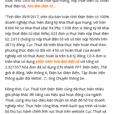
thuế, như: Dịch vụ khai thuế qua mạng, nộp thuế điện tử, hoàn
thuế điện tử,
hóa đơn điện tử
…
“Tính đến 30/9/2017, trên địa bàn toàn tỉnh Điện Biên có 100%
doanh nghiệp thực hiện đăng ký khai thuế qua mạng, với hơn
8.600 hồ sơ khai thuế (đạt 94,3%); 1.038 đơn vị đăng ký kê khai
nộp thuế điện tử (đạt 96%); 623 đơn vị thực hiện nộp thuế điện
tử; 2.613 chứng từ nộp thuế điện tử với số tiền nộp NSNN trên
287 tỷ đồng. Cục Thuế đã triển khai thực hiện hoàn thuế theo
phương thức điện tử đối với 4 hồ sơ hoàn thuế của doanh
nghiệp với số thuế được hoàn là trên 6,8 tỷ đồng. Có 6 đơn vị
triển khai sử dụng
phần mềm hoá đơn điện tử
với tổng số
2.327.557 hóa đơn đã sử dụng (Chi nhánh FPT Điện Biên, Thế
giới di động, Viễn thông A, Điện lực Điện Biên, Tập đoàn Viễn
thông quân đội Viettel…)”, ông Chuyển thông tin.
Đồng thời, Cục Thuế tỉnh Điện Biên cũng đã thực hiện nhiều
giải pháp khác để nâng cao hiệu quả hoạt động của ngành
Thuế, cũng như tạo điều kiện thuận lợi nhất để hỗ trợ doanh
nghiệp như: Thực hiện công khai, minh bạch quy trình và toàn
bộ thủ tục hành chính lĩnh vực thuế trên website Cục Thuế và