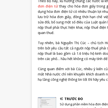
Theo bộ này, xu hướng chung các nước là kh
đơn điện tử
thay cho hóa đơn giấy trong g
dụng hóa đơn điện tử có nhiều thuận lợi như g
lưu trữ hóa đơn giấy, đồng thời hạn chế vi
sửa đổi, bổ sung một số điều của Luật quản 
nộp thuế phải thực hiện khai, nộp thuế điệ
quan thuế.
Tuy nhiên, bà Nguyễn Thị Cúc – chủ tịch Hi
trên bởi yêu cầu tất cả người nộp thuế phải
nộp thuế là bao gồm cả 1.6 triệu hộ kinh do
trên các phố… hầu hết không có máy tính để
Cùng quan điểm với bà Cúc, nhiều ý kiến củ
mắt Nhà nước chỉ nên khuyến khích doanh ngh
hạ tầng công nghệ thông tin tốt thì hãy yêu
TRƯỚC ĐÓ
Sử dụng phần mềm hóa đơn điện 