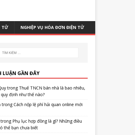
N TỬ
NGHIỆP VỤ HÓA ĐƠN ĐIỆN TỬ
H LUẬN GẦN ĐÂY
Quy
trong
Thuế TNCN bán nhà là bao nhiêu,
quy định như thế nào?
h
trong
Cách nộp lệ phí hải quan online mới
trong
Phụ lục hợp đồng là gì? Những điều
ó thể bạn chưa biết