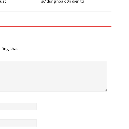
quát
sử dụng hoá đơn điện tử
công khai.