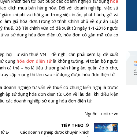
uyến khích tiến tới bắt buộc các doanh nghiệp sử dụng
hóa
iao dịch mua bán hàng hóa. Đối với doanh nghiệp, việc sử
iảm chi phí và thời gian trong việc in ấn, phát hành, gửi và
ệc làm giả hóa đơn.Trong tờ trình Chính phủ về dự án Luật
lý thuế, Bộ Tài chính vừa có đề xuất từ ngày 1-1-2016 người
n tử và sử dụng hóa đơn điện tử, hóa đơn có gắn mã của cơ
ệp hội Tư vấn thuế VN – đề nghị cần phải xem lại đề xuất
 sử dụng
hóa đơn điện tử
là không tưởng. Vì toàn bộ người
anh cá thể – họ là tiểu thương bán hàng ăn, quần áo ở chợ,
 truy cập mạng thì làm sao sử dụng được hóa đơn điện tử.
a doanh nghiệp tư vấn về thuế có chung kiến nghị là trước
iệp sử dụng hóa đơn điện tử. Còn về lâu dài, khi điều kiện
 cầu các doanh nghiệp sử dụng hóa đơn điện tử.
Nguồn: tuoitre.vn
TIẾP THEO
tử E-
Các doanh nghiệp được khuyến khích