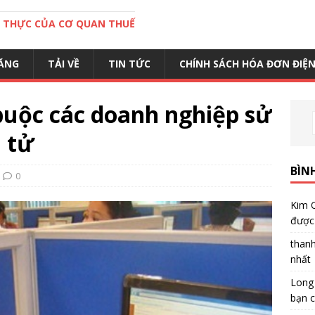
C THỰC CỦA CƠ QUAN THUẾ
ĂNG
TẢI VỀ
TIN TỨC
CHÍNH SÁCH HÓA ĐƠN ĐIỆ
buộc các doanh nghiệp sử
 tử
BÌN
0
Kim 
được 
than
nhất
Long
bạn c