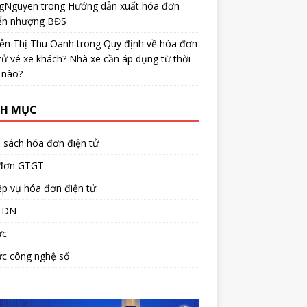
gNguyen
trong
Hướng dẫn xuất hóa đơn
ển nhượng BĐS
ễn Thị Thu Oanh
trong
Quy định về hóa đơn
tử vé xe khách? Nhà xe cần áp dụng từ thời
 nào?
H MỤC
 sách hóa đơn điện tử
đơn GTGT
p vụ hóa đơn điện tử
 DN
ức
ức công nghệ số