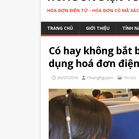
HÓA ĐƠN ĐIỆN TỬ - HÓA ĐƠN CÓ MÃ XÁ
TRANG CHỦ
GIỚI THIỆU
TÍNH N
Có hay không bắt 
dụng hoá đơn điện
26/07/2016
ChungNguyen
Tin tức