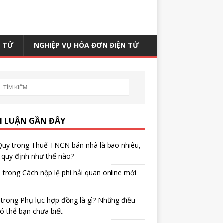
N TỬ
NGHIỆP VỤ HÓA ĐƠN ĐIỆN TỬ
H LUẬN GẦN ĐÂY
Quy
trong
Thuế TNCN bán nhà là bao nhiêu,
quy định như thế nào?
h
trong
Cách nộp lệ phí hải quan online mới
trong
Phụ lục hợp đồng là gì? Những điều
ó thể bạn chưa biết