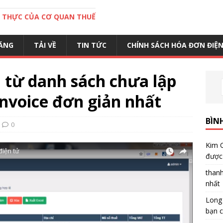
C THỰC CỦA CƠ QUAN THUẾ
ĂNG
TẢI VỀ
TIN TỨC
CHÍNH SÁCH HÓA ĐƠN ĐIỆ
 từ danh sách chưa lập
nvoice đơn giản nhất
BÌN
0
Kim 
được 
than
nhất
Long
bạn c