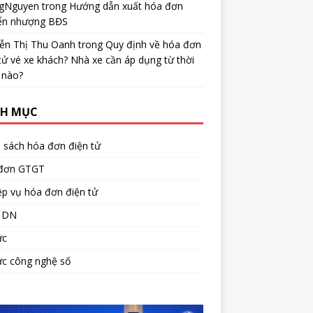
gNguyen
trong
Hướng dẫn xuất hóa đơn
ển nhượng BĐS
ễn Thị Thu Oanh
trong
Quy định về hóa đơn
tử vé xe khách? Nhà xe cần áp dụng từ thời
 nào?
H MỤC
 sách hóa đơn điện tử
đơn GTGT
p vụ hóa đơn điện tử
 DN
ức
ức công nghệ số