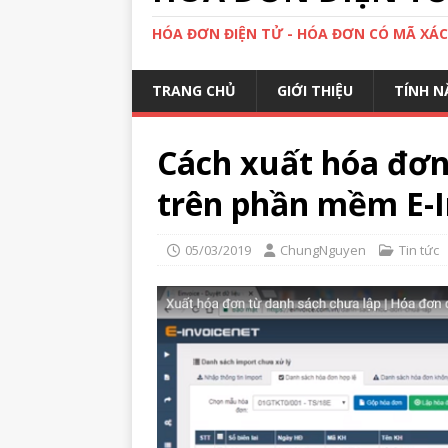
HÓA ĐƠN ĐIỆN TỬ - HÓA ĐƠN CÓ MÃ XÁ
TRANG CHỦ
GIỚI THIỆU
TÍNH N
Cách xuất hóa đơn
trên phần mềm E-I
05/03/2019
ChungNguyen
Tin tức