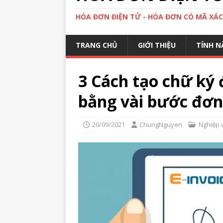
HÓA ĐƠN ĐIỆN TỬ - HÓA ĐƠN CÓ MÃ XÁ
TRANG CHỦ
GIỚI THIỆU
TÍNH N
3 Cách tạo chữ ký 
bằng vài bước đơn
20/09/2021
ChungNguyen
Nghiệp 