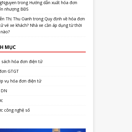
gNguyen
trong
Hướng dẫn xuất hóa đơn
ển nhượng BĐS
ễn Thị Thu Oanh
trong
Quy định về hóa đơn
tử vé xe khách? Nhà xe cần áp dụng từ thời
 nào?
H MỤC
 sách hóa đơn điện tử
đơn GTGT
p vụ hóa đơn điện tử
 DN
ức
ức công nghệ số