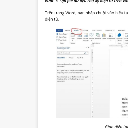
Bước 1: Lập file dữ liệu chữ ký điện tử trên W
Trên trang Word, bạn nhấp chuột vào biểu tượ
điện tử.
Giao diện tạ