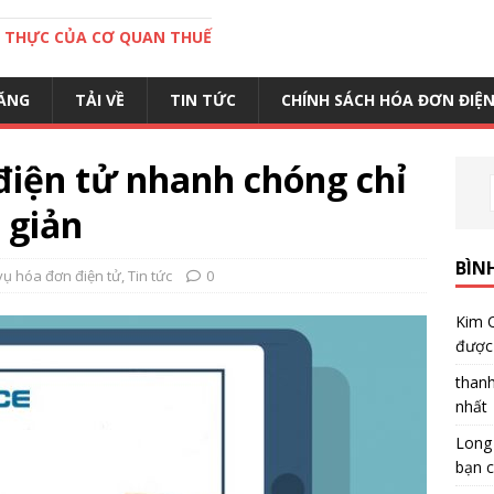
C THỰC CỦA CƠ QUAN THUẾ
ĂNG
TẢI VỀ
TIN TỨC
CHÍNH SÁCH HÓA ĐƠN ĐIỆ
điện tử nhanh chóng chỉ
 giản
BÌN
vụ hóa đơn điện tử
,
Tin tức
0
Kim 
được 
than
nhất
Long
bạn c