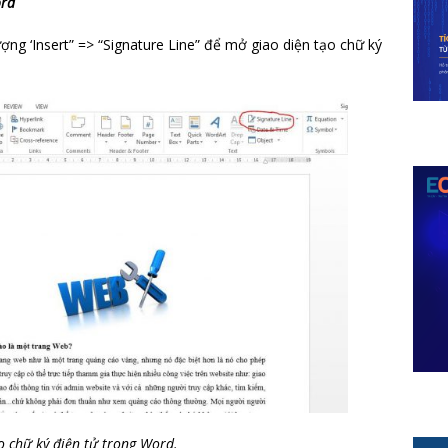
ord
ng ‘Insert” => “Signature Line” để mở giao diện tạo chữ ký
o chữ ký điện tử trong Word.