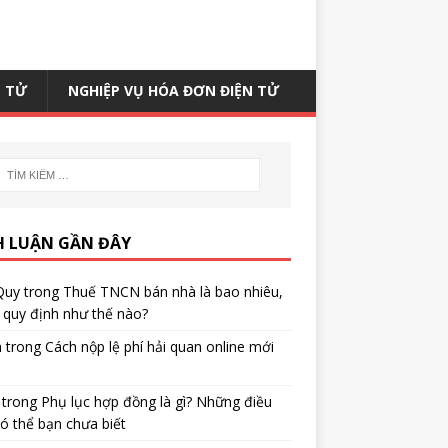
N TỬ
NGHIỆP VỤ HÓA ĐƠN ĐIỆN TỬ
H LUẬN GẦN ĐÂY
Quy
trong
Thuế TNCN bán nhà là bao nhiêu,
quy định như thế nào?
h
trong
Cách nộp lệ phí hải quan online mới
trong
Phụ lục hợp đồng là gì? Những điều
ó thể bạn chưa biết