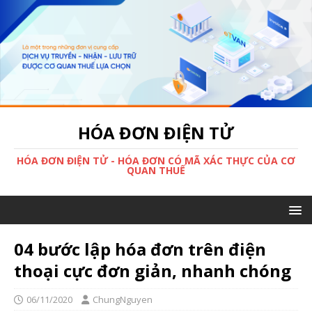
HÓA ĐƠN ĐIỆN TỬ
HÓA ĐƠN ĐIỆN TỬ - HÓA ĐƠN CÓ MÃ XÁC THỰC CỦA CƠ
QUAN THUẾ
04 bước lập hóa đơn trên điện
thoại cực đơn giản, nhanh chóng
06/11/2020
ChungNguyen