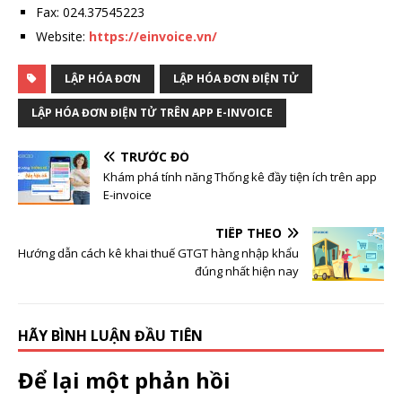
Fax: 024.37545223
Website:
https://einvoice.vn/
LẬP HÓA ĐƠN
LẬP HÓA ĐƠN ĐIỆN TỬ
LẬP HÓA ĐƠN ĐIỆN TỬ TRÊN APP E-INVOICE
TRƯỚC ĐÓ
Khám phá tính năng Thống kê đầy tiện ích trên app
E-invoice
TIẾP THEO
Hướng dẫn cách kê khai thuế GTGT hàng nhập khẩu
đúng nhất hiện nay
HÃY BÌNH LUẬN ĐẦU TIÊN
Để lại một phản hồi