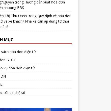
gNguyen
trong
Hướng dẫn xuất hóa đơn
ển nhượng BĐS
ễn Thị Thu Oanh
trong
Quy định về hóa đơn
tử vé xe khách? Nhà xe cần áp dụng từ thời
 nào?
H MỤC
 sách hóa đơn điện tử
đơn GTGT
p vụ hóa đơn điện tử
 DN
ức
ức công nghệ số