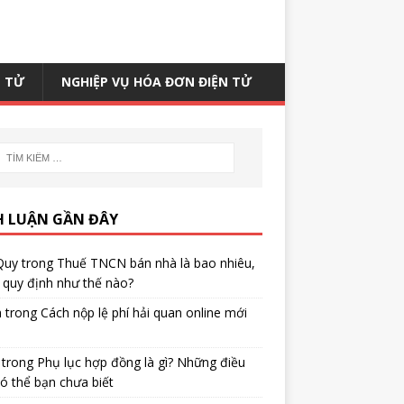
N TỬ
NGHIỆP VỤ HÓA ĐƠN ĐIỆN TỬ
H LUẬN GẦN ĐÂY
Quy
trong
Thuế TNCN bán nhà là bao nhiêu,
quy định như thế nào?
h
trong
Cách nộp lệ phí hải quan online mới
trong
Phụ lục hợp đồng là gì? Những điều
ó thể bạn chưa biết