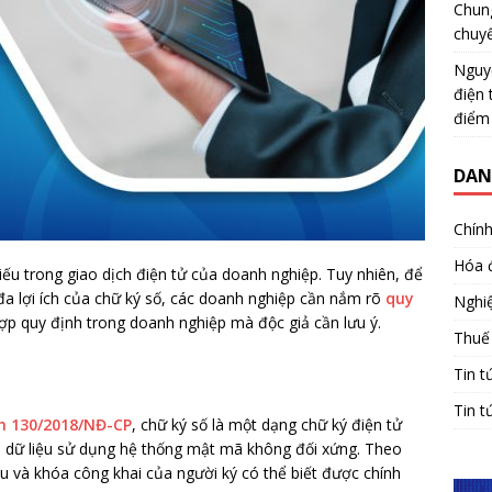
Chun
chuy
Nguy
điện 
điểm
DAN
Chính
Hóa 
iếu trong giao dịch điện tử của doanh nghiệp. Tuy nhiên, để
đa lợi ích của chữ ký số, các doanh nghiệp cần nắm rõ
quy
Nghiệ
hợp quy định trong doanh nghiệp mà độc giả cần lưu ý.
Thuế
Tin t
Tin t
h 130/2018/NĐ-CP
, chữ ký số là một dạng chữ ký điện tử
p dữ liệu sử dụng hệ thống mật mã không đối xứng. Theo
u và khóa công khai của người ký có thể biết được chính