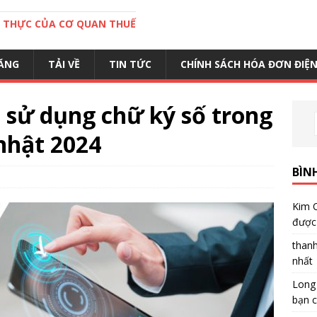
C THỰC CỦA CƠ QUAN THUẾ
ĂNG
TẢI VỀ
TIN TỨC
CHÍNH SÁCH HÓA ĐƠN ĐIỆ
 sử dụng chữ ký số trong
nhật 2024
BÌN
Kim 
được 
than
nhất
Long
bạn c