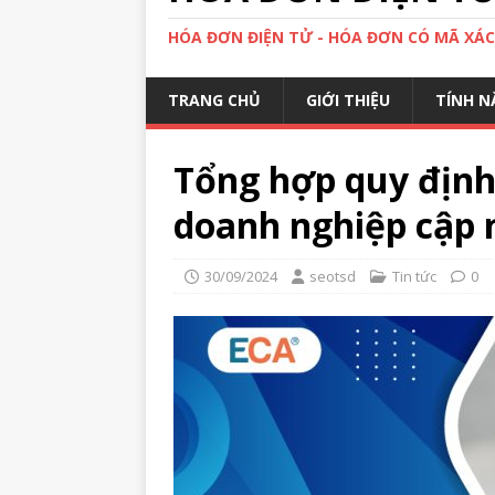
HÓA ĐƠN ĐIỆN TỬ - HÓA ĐƠN CÓ MÃ XÁ
TRANG CHỦ
GIỚI THIỆU
TÍNH N
Tổng hợp quy định
doanh nghiệp cập 
30/09/2024
seotsd
Tin tức
0