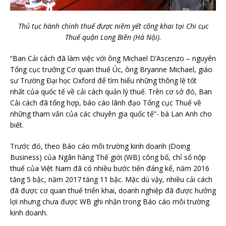
Thủ tục hành chính thuế được niêm yết công khai tại Chi cục
Thuế quận Long Biên (Hà Nội).
“Ban Cải cách đã làm việc với ông Michael D’Ascenzo – nguyên
Tổng cục trưởng Cơ quan thuế Úc, ông Bryanne Michael, giáo
sư Trường Đại học Oxford để tìm hiểu những thông lệ tốt
nhất của quốc tế về cải cách quản lý thuế. Trên cơ sở đó, Ban
Cải cách đã tổng hợp, báo cáo lãnh đạo Tổng cục Thuế về
những tham vấn của các chuyên gia quốc tế”- bà Lan Anh cho
biết.
Trước đó, theo Báo cáo môi trường kinh doanh (Doing
Business) của Ngân hàng Thế giới (WB) công bố, chỉ số nộp
thuế của Việt Nam đã có nhiều bước tiến đáng kể, năm 2016
tăng 5 bậc, năm 2017 tăng 11 bậc. Mặc dù vậy, nhiều cải cách
đã được cơ quan thuế triển khai, doanh nghiệp đã được hưởng
lợi nhưng chưa được WB ghi nhận trong Báo cáo môi trường
kinh doanh.