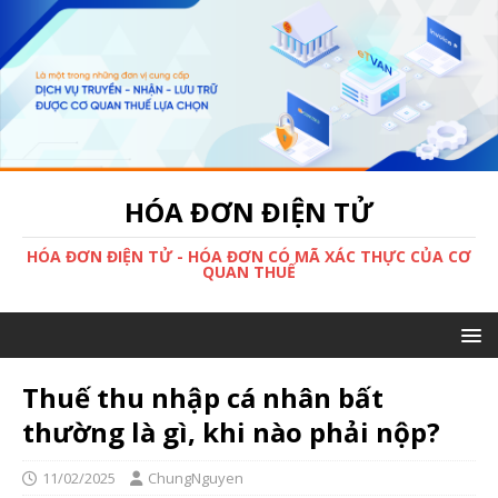
HÓA ĐƠN ĐIỆN TỬ
HÓA ĐƠN ĐIỆN TỬ - HÓA ĐƠN CÓ MÃ XÁC THỰC CỦA CƠ
QUAN THUẾ
Thuế thu nhập cá nhân bất
thường là gì, khi nào phải nộp?
11/02/2025
ChungNguyen