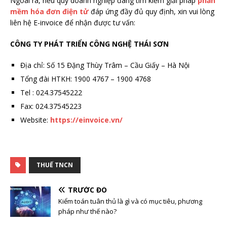
Ngoài ra, nếu quý doanh nghiệp đang tìm kiếm giải pháp
phần
mềm hóa đơn điện tử
đáp ứng đầy đủ quy định, xin vui lòng
liên hệ E-invoice để nhận được tư vấn:
CÔNG TY PHÁT TRIỂN CÔNG NGHỆ THÁI SƠN
Địa chỉ: Số 15 Đặng Thùy Trâm – Cầu Giấy – Hà Nội
Tổng đài HTKH: 1900 4767 – 1900 4768
Tel : 024.37545222
Fax: 024.37545223
Website:
https://einvoice.vn/
THUẾ TNCN
TRƯỚC ĐÓ
Kiểm toán tuân thủ là gì và có mục tiêu, phương
pháp như thế nào?