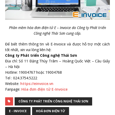
Phần mềm hóa đơn điện tử E – Invoice do Công ty Phát triển
Công nghệ Thái Sơn cung cấp.
Để biết thêm thông tin về E-Invoice và được hỗ trợ một cách
tốt nhất, xin vui lòng liên hệ:
Công ty Phát triển Công nghệ Thái Sơn
Địa chỉ: Số 11 Đặng Thùy Trâm – Hoàng Quốc Việt – Cầu Giấy
– Hà Nội
Hotline: 19004767 hoặc 19004768
Tel : 024.3754.5222
Website:
https://einvoice.vn
Fanpage:
Hóa đơn điện tử E-Invoice
CÔNG TY PHÁT TRIỂN CÔNG NGHỆ THÁI SƠN
E - INVOICE
HOÁ ĐƠN ĐIỆN TỬ