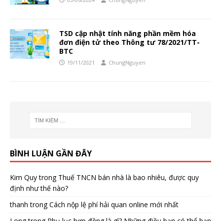
TSD cập nhật tính năng phần mềm hóa
đơn điện tử theo Thông tư 78/2021/TT-
BTC
19/11/2021
ChungNguyen
BÌNH LUẬN GẦN ĐÂY
Kim Quy
trong
Thuế TNCN bán nhà là bao nhiêu, được quy
định như thế nào?
thanh
trong
Cách nộp lệ phí hải quan online mới nhất
Long
trong
Phụ lục hợp đồng là gì? Những điều bạn có thể bạn