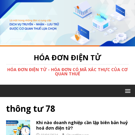
HÓA ĐƠN ĐIỆN TỬ
HÓA ĐƠN ĐIỆN TỬ - HÓA ĐƠN CÓ MÃ XÁC THỰC CỦA CƠ
QUAN THUẾ
thông tư 78
Khi nào doanh nghiệp cần lập biên bản huỷ
hoá đơn điện tử?
03/06/2024
ChungNguyen