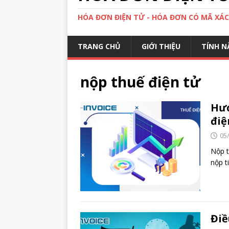
HÓA ĐƠN ĐIỆN TỬ - HÓA ĐƠN CÓ MÃ XÁ
TRANG CHỦ
GIỚI THIỆU
TÍNH N
nộp thuế điện tử
Hướ
điệ
05
Nộp t
nộp t
Điề