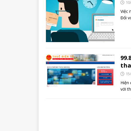
10
Việc 
Đối v
99.
tha
15
Hiện 
với t