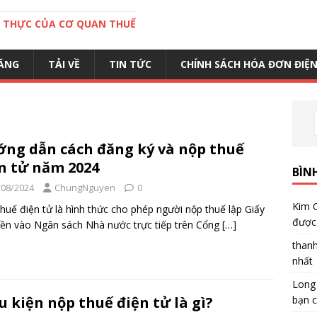
C THỰC CỦA CƠ QUAN THUẾ
ĂNG
TẢI VỀ
TIN TỨC
CHÍNH SÁCH HÓA ĐƠN ĐIỆ
ng dẫn cách đăng ký và nộp thuế
n tử năm 2024
BÌN
/08/2024
ChungNguyen
0
Kim 
huế điện tử là hình thức cho phép người nộp thuế lập Giấy
được 
iền vào Ngân sách Nhà nước trực tiếp trên Cổng
[…]
than
nhất
Long
bạn c
u kiện nộp thuế điện tử là gì?