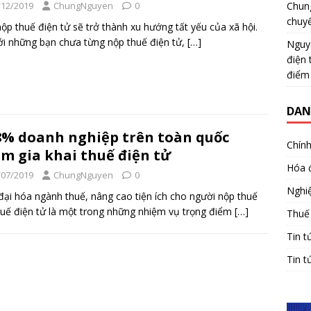
Chun
/12/2019
ChungNguyen
0
chuy
nộp thuế điện tử sẽ trở thành xu hướng tất yếu của xã hội.
ới những bạn chưa từng nộp thuế điện tử,
[…]
Nguy
điện 
điểm
DAN
8% doanh nghiệp trên toàn quốc
Chính
m gia khai thuế điện tử
Hóa 
/07/2019
ChungNguyen
0
Nghiệ
đại hóa ngành thuế, nâng cao tiện ích cho người nộp thuế
huế điện tử là một trong những nhiệm vụ trọng điểm
[…]
Thuế
Tin t
Tin t