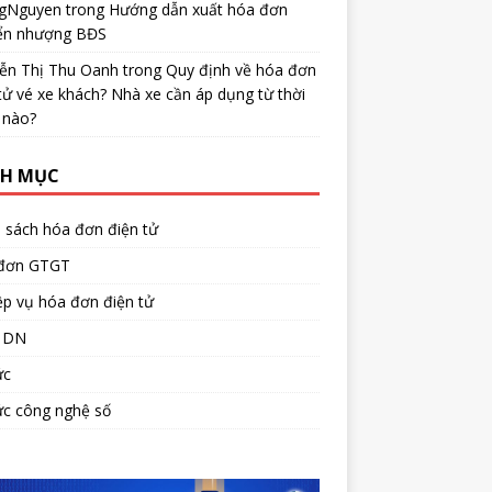
gNguyen
trong
Hướng dẫn xuất hóa đơn
ển nhượng BĐS
ễn Thị Thu Oanh
trong
Quy định về hóa đơn
tử vé xe khách? Nhà xe cần áp dụng từ thời
 nào?
H MỤC
 sách hóa đơn điện tử
đơn GTGT
p vụ hóa đơn điện tử
 DN
ức
ức công nghệ số