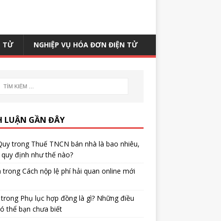
N TỬ
NGHIỆP VỤ HÓA ĐƠN ĐIỆN TỬ
H LUẬN GẦN ĐÂY
Quy
trong
Thuế TNCN bán nhà là bao nhiêu,
quy định như thế nào?
h
trong
Cách nộp lệ phí hải quan online mới
trong
Phụ lục hợp đồng là gì? Những điều
ó thể bạn chưa biết