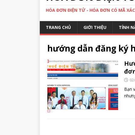
HÓA ĐƠN ĐIỆN TỬ - HÓA ĐƠN CÓ MÃ XÁ
TRANG CHỦ
GIỚI THIỆU
TÍNH N
hướng dẫn đăng ký h
Hướ
đơn
02
Bạn v
nhưng