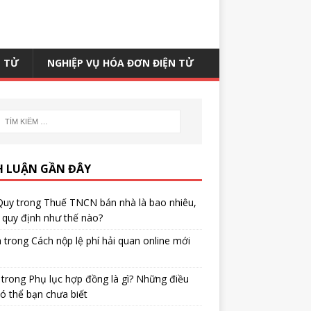
N TỬ
NGHIỆP VỤ HÓA ĐƠN ĐIỆN TỬ
H LUẬN GẦN ĐÂY
Quy
trong
Thuế TNCN bán nhà là bao nhiêu,
quy định như thế nào?
h
trong
Cách nộp lệ phí hải quan online mới
trong
Phụ lục hợp đồng là gì? Những điều
ó thể bạn chưa biết