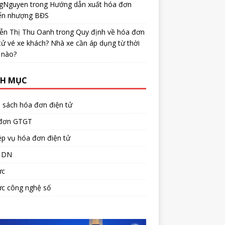
gNguyen
trong
Hướng dẫn xuất hóa đơn
ển nhượng BĐS
ễn Thị Thu Oanh
trong
Quy định về hóa đơn
tử vé xe khách? Nhà xe cần áp dụng từ thời
 nào?
H MỤC
 sách hóa đơn điện tử
đơn GTGT
p vụ hóa đơn điện tử
 DN
ức
ức công nghệ số