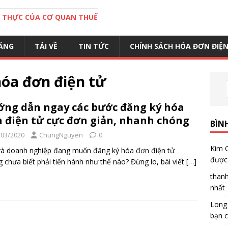
C THỰC CỦA CƠ QUAN THUẾ
ĂNG
TẢI VỀ
TIN TỨC
CHÍNH SÁCH HÓA ĐƠN ĐIỆ
óa đơn điện tử
ng dẫn ngay các bước đăng ký hóa
 điện tử cực đơn giản, nhanh chóng
BÌN
/03/2020
ChungNguyen
0
Kim 
à doanh nghiệp đang muốn đăng ký hóa đơn điện tử
được 
 chưa biết phải tiến hành như thế nào? Đừng lo, bài viết
[…]
than
nhất
Long
bạn c