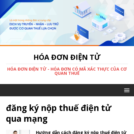
HÓA ĐƠN ĐIỆN TỬ
HÓA ĐƠN ĐIỆN TỬ - HÓA ĐƠN CÓ MÃ XÁC THỰC CỦA CƠ
QUAN THUẾ
đăng ký nộp thuế điện tử
qua mạng
Hướng dẫn cách đăng ký nộp thuế điện tử