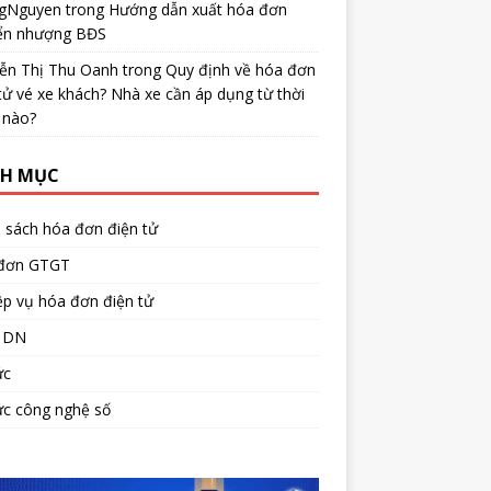
gNguyen
trong
Hướng dẫn xuất hóa đơn
ển nhượng BĐS
ễn Thị Thu Oanh
trong
Quy định về hóa đơn
tử vé xe khách? Nhà xe cần áp dụng từ thời
 nào?
H MỤC
 sách hóa đơn điện tử
đơn GTGT
p vụ hóa đơn điện tử
 DN
ức
ức công nghệ số