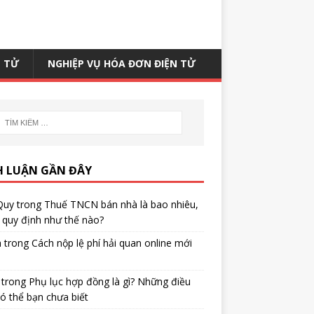
N TỬ
NGHIỆP VỤ HÓA ĐƠN ĐIỆN TỬ
H LUẬN GẦN ĐÂY
Quy
trong
Thuế TNCN bán nhà là bao nhiêu,
quy định như thế nào?
h
trong
Cách nộp lệ phí hải quan online mới
trong
Phụ lục hợp đồng là gì? Những điều
ó thể bạn chưa biết