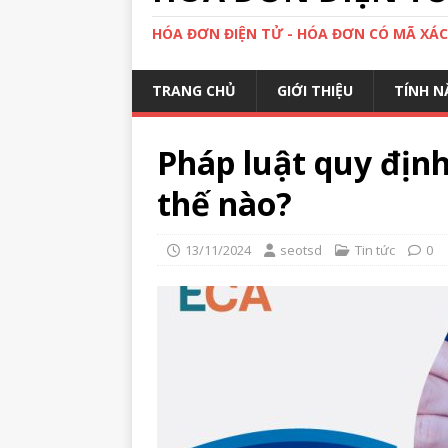
HÓA ĐƠN ĐIỆN TỬ - HÓA ĐƠN CÓ MÃ XÁ
TRANG CHỦ
GIỚI THIỆU
TÍNH N
Pháp luật quy định
thế nào?
13/11/2024
seotsd
Tin tức
0