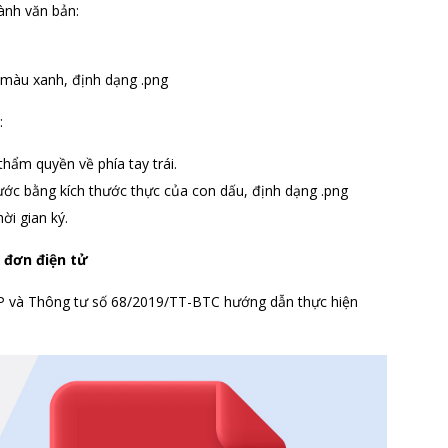
ành văn bản:
.
ó màu xanh, định dạng .png
n:
 thẩm quyền về phía tay trái.
ước bằng kích thước thực của con dấu, định dạng .png
hời gian ký.
a đơn điện tử
P và Thông tư số 68/2019/TT-BTC hướng dẫn thực hiện