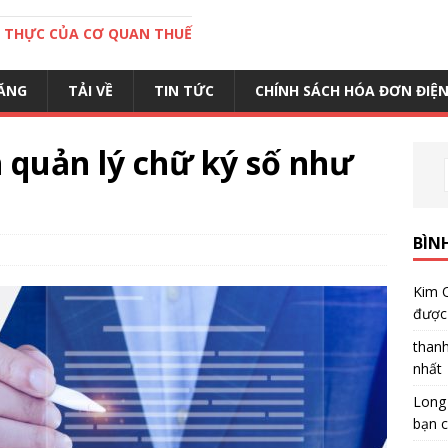
C THỰC CỦA CƠ QUAN THUẾ
ĂNG
TẢI VỀ
TIN TỨC
CHÍNH SÁCH HÓA ĐƠN ĐIỆ
 quản lý chữ ký số như
BÌN
Kim 
được 
than
nhất
Long
bạn c