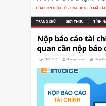
HÓA ĐƠN ĐIỆN TỬ - HÓA ĐƠN CÓ MÃ XÁ
TRANG CHỦ
GIỚI THIỆU
TÍNH N
Nộp báo cáo tài c
quan cần nộp báo c
01/03/2024
ChungNguyen
Thuế D