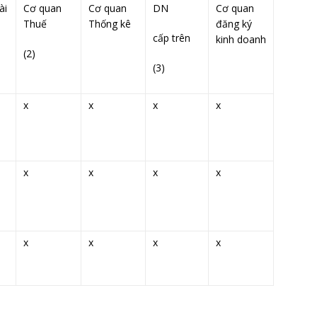
ài
Cơ quan
Cơ quan
DN
Cơ quan
Thuế
Thống kê
đăng ký
cấp trên
kinh doanh
(2)
(3)
x
x
x
x
x
x
x
x
x
x
x
x