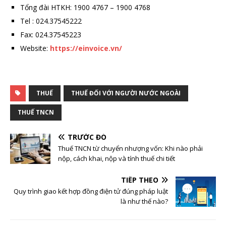
Tổng đài HTKH: 1900 4767 – 1900 4768
Tel : 024.37545222
Fax: 024.37545223
Website:
https://einvoice.vn/
THUẾ
THUẾ ĐỐI VỚI NGƯỜI NƯỚC NGOÀI
THUẾ TNCN
TRƯỚC ĐÓ
Thuế TNCN từ chuyển nhượng vốn: Khi nào phải
nộp, cách khai, nộp và tính thuế chi tiết
TIẾP THEO
Quy trình giao kết hợp đồng điện tử đúng pháp luật
là như thế nào?