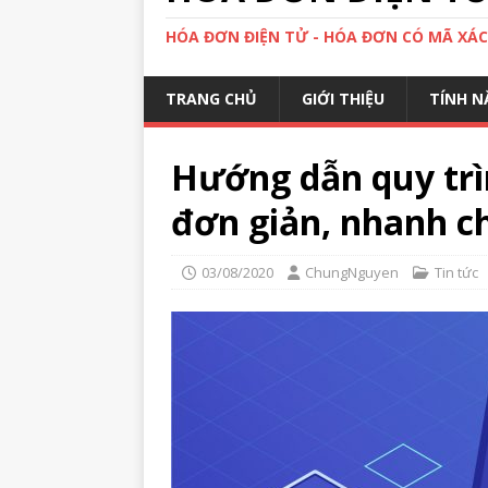
HÓA ĐƠN ĐIỆN TỬ - HÓA ĐƠN CÓ MÃ XÁ
TRANG CHỦ
GIỚI THIỆU
TÍNH N
Hướng dẫn quy trì
đơn giản, nhanh 
03/08/2020
ChungNguyen
Tin tức