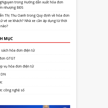
gNguyen
trong
Hướng dẫn xuất hóa đơn
ển nhượng BĐS
ễn Thị Thu Oanh
trong
Quy định về hóa đơn
tử vé xe khách? Nhà xe cần áp dụng từ thời
 nào?
H MỤC
 sách hóa đơn điện tử
đơn GTGT
p vụ hóa đơn điện tử
 DN
ức
ức công nghệ số