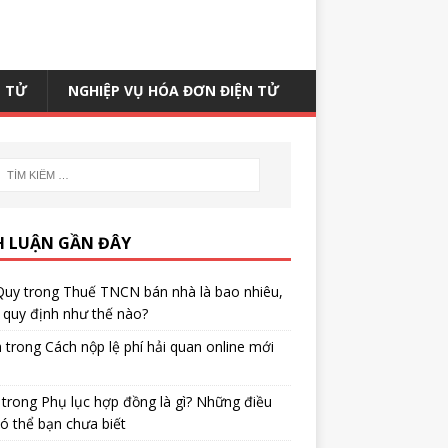
N TỬ
NGHIỆP VỤ HÓA ĐƠN ĐIỆN TỬ
H LUẬN GẦN ĐÂY
Quy
trong
Thuế TNCN bán nhà là bao nhiêu,
quy định như thế nào?
h
trong
Cách nộp lệ phí hải quan online mới
trong
Phụ lục hợp đồng là gì? Những điều
ó thể bạn chưa biết