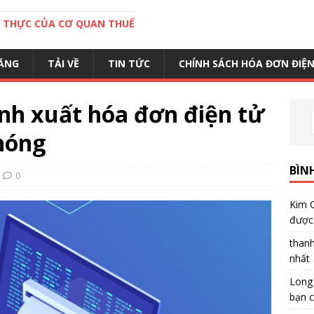
C THỰC CỦA CƠ QUAN THUẾ
ĂNG
TẢI VỀ
TIN TỨC
CHÍNH SÁCH HÓA ĐƠN ĐIỆ
nh xuất hóa đơn điện tử
chóng
BÌN
0
Kim 
được 
than
nhất
Long
bạn c