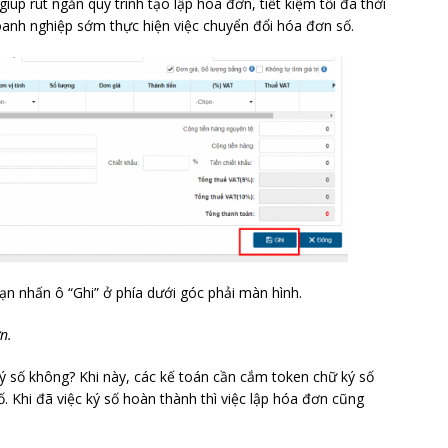
úp rút ngắn quy trình tạo lập hóa đơn, tiết kiệm tối đa thời
oanh nghiệp sớm thực hiện việc chuyển đổi hóa đơn số.
bạn nhấn ô “Ghi” ở phía dưới góc phải màn hình.
n.
ý số không? Khi này, các kế toán cần cắm token chữ ký số
. Khi đã việc ký số hoàn thành thì việc lập hóa đơn cũng