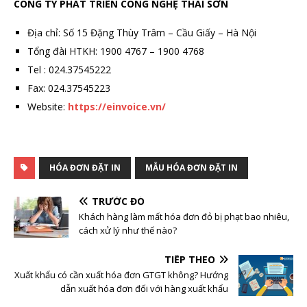
CÔNG TY PHÁT TRIỂN CÔNG NGHỆ THÁI SƠN
Địa chỉ: Số 15 Đặng Thùy Trâm – Cầu Giấy – Hà Nội
Tổng đài HTKH: 1900 4767 – 1900 4768
Tel : 024.37545222
Fax: 024.37545223
Website:
https://einvoice.vn/
HÓA ĐƠN ĐẶT IN
MẪU HÓA ĐƠN ĐẶT IN
TRƯỚC ĐÓ
Khách hàng làm mất hóa đơn đỏ bị phạt bao nhiêu,
cách xử lý như thế nào?
TIẾP THEO
Xuất khẩu có cần xuất hóa đơn GTGT không? Hướng
dẫn xuất hóa đơn đối với hàng xuất khẩu