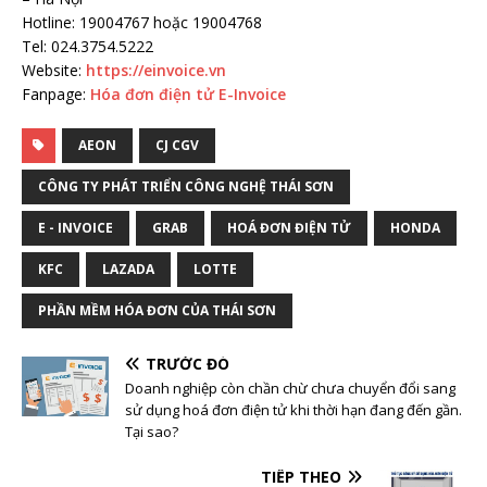
Hotline: 19004767 hoặc 19004768
Tel: 024.3754.5222
Website:
https://einvoice.vn
Fanpage:
Hóa đơn điện tử E-Invoice
AEON
CJ CGV
CÔNG TY PHÁT TRIỂN CÔNG NGHỆ THÁI SƠN
E - INVOICE
GRAB
HOÁ ĐƠN ĐIỆN TỬ
HONDA
KFC
LAZADA
LOTTE
PHẦN MỀM HÓA ĐƠN CỦA THÁI SƠN
TRƯỚC ĐÓ
Doanh nghiệp còn chần chừ chưa chuyển đổi sang
sử dụng hoá đơn điện tử khi thời hạn đang đến gần.
Tại sao?
TIẾP THEO