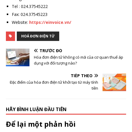
Tel : 024.37545222
Fax: 024.37545223
Website:
https://einvoice.vn/
HOÁ ĐƠN ĐIỆN TỬ
TRƯỚC ĐÓ
Hóa đơn điện tử không có mã của cơ quan thuế áp
dụng với đối tượng nào?
TIẾP THEO
Đặc điểm của hóa đơn điện tử khởi tạo từ máy tính
tiền
HÃY BÌNH LUẬN ĐẦU TIÊN
Để lại một phản hồi