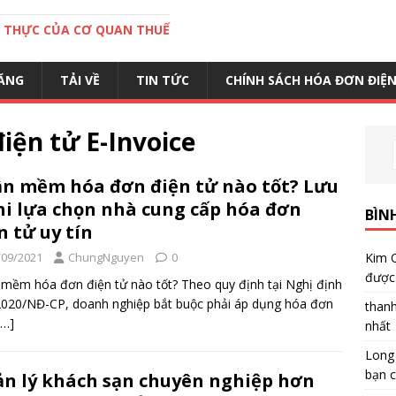
C THỰC CỦA CƠ QUAN THUẾ
ĂNG
TẢI VỀ
TIN TỨC
CHÍNH SÁCH HÓA ĐƠN ĐIỆ
ện tử E-Invoice
n mềm hóa đơn điện tử nào tốt? Lưu
hi lựa chọn nhà cung cấp hóa đơn
BÌN
n tử uy tín
/09/2021
ChungNguyen
0
Kim 
được 
mềm hóa đơn điện tử nào tốt? Theo quy định tại Nghị định
020/NĐ-CP, doanh nghiệp bắt buộc phải áp dụng hóa đơn
than
[…]
nhất
Long
bạn c
n lý khách sạn chuyên nghiệp hơn