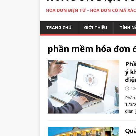
HÓA ĐƠN ĐIỆN TỬ - HÓA ĐƠN CÓ MÃ XÁ
TRANG CHỦ
GIỚI THIỆU
TÍNH N
phần mềm hóa đơn đi
Phầ
ý k
điệ
10
Phần 
123/2
điện
Quả