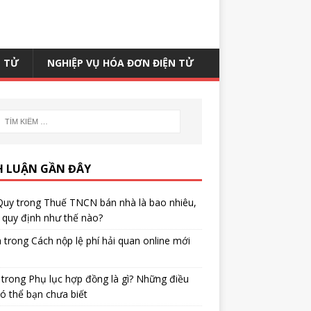
N TỬ
NGHIỆP VỤ HÓA ĐƠN ĐIỆN TỬ
H LUẬN GẦN ĐÂY
Quy
trong
Thuế TNCN bán nhà là bao nhiêu,
quy định như thế nào?
h
trong
Cách nộp lệ phí hải quan online mới
trong
Phụ lục hợp đồng là gì? Những điều
ó thể bạn chưa biết