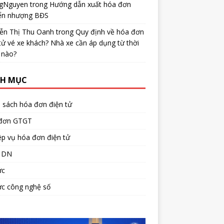
gNguyen
trong
Hướng dẫn xuất hóa đơn
ển nhượng BĐS
ễn Thị Thu Oanh
trong
Quy định về hóa đơn
tử vé xe khách? Nhà xe cần áp dụng từ thời
 nào?
H MỤC
 sách hóa đơn điện tử
đơn GTGT
p vụ hóa đơn điện tử
 DN
ức
ức công nghệ số