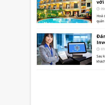
với
09
Hoá đ
quản 
Đán
Inv
07
Sau k
khách