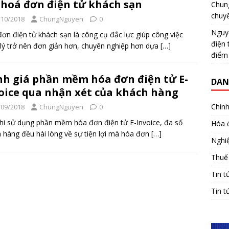
 hoá đơn điện tử khách sạn
Chun
chuy
/10/2018
ChungNguyen
0
Nguy
ơn điện tử khách sạn là công cụ đắc lực giúp công việc
điện 
lý trở nên đơn giản hơn, chuyên nghiệp hơn dựa
[…]
điểm
h giá phần mềm hóa đơn điện tử E-
DAN
oice qua nhận xét của khách hàng
Chính
/09/2018
ChungNguyen
0
hi sử dụng phần mềm hóa đơn điện tử E-Invoice, đa số
Hóa 
 hàng đều hài lòng về sự tiện lợi mà hóa đơn
[…]
Nghiệ
Thuế
Tin t
Tin t