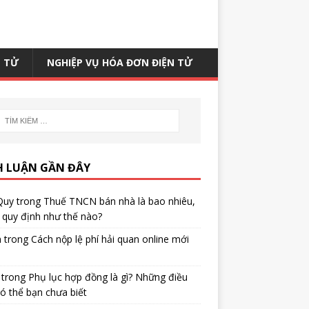
N TỬ
NGHIỆP VỤ HÓA ĐƠN ĐIỆN TỬ
H LUẬN GẦN ĐÂY
Quy
trong
Thuế TNCN bán nhà là bao nhiêu,
quy định như thế nào?
h
trong
Cách nộp lệ phí hải quan online mới
trong
Phụ lục hợp đồng là gì? Những điều
ó thể bạn chưa biết