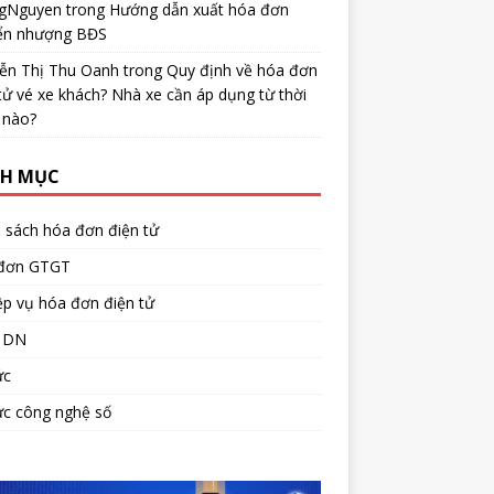
gNguyen
trong
Hướng dẫn xuất hóa đơn
ển nhượng BĐS
ễn Thị Thu Oanh
trong
Quy định về hóa đơn
tử vé xe khách? Nhà xe cần áp dụng từ thời
 nào?
H MỤC
 sách hóa đơn điện tử
đơn GTGT
p vụ hóa đơn điện tử
 DN
ức
ức công nghệ số