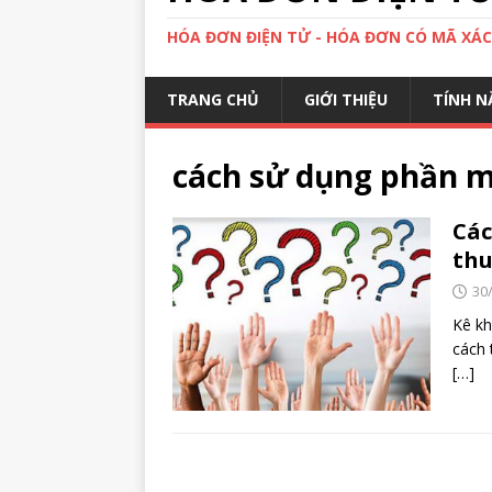
HÓA ĐƠN ĐIỆN TỬ - HÓA ĐƠN CÓ MÃ XÁ
TRANG CHỦ
GIỚI THIỆU
TÍNH N
cách sử dụng phần m
Các
thu
30
Kê kh
cách 
[…]