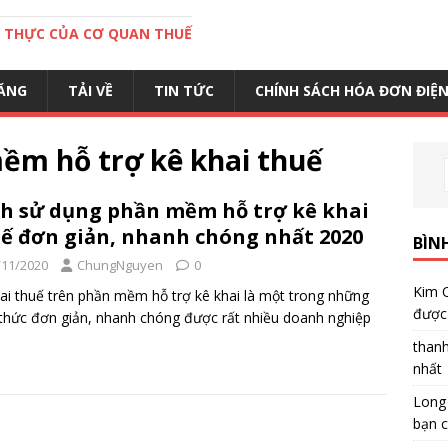
C THỰC CỦA CƠ QUAN THUẾ
ĂNG
TẢI VỀ
TIN TỨC
CHÍNH SÁCH HÓA ĐƠN ĐIỆ
ềm hỗ trợ kê khai thuế
h sử dụng phần mềm hỗ trợ kê khai
ế đơn giản, nhanh chóng nhất 2020
BÌN
/11/2020
ChungNguyen
0
Kim 
ai thuế trên phần mềm hỗ trợ kê khai là một trong những
được 
thức đơn giản, nhanh chóng được rất nhiều doanh nghiệp
than
nhất
Long
bạn c