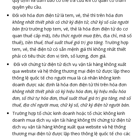
quy định và đảm bảo có thể tra cứu khi cơ quan có thẩm
quyền yêu cầu.
Đối với hóa đơn điện tử là tem, vé, thẻ thì trên hóa đơn
không nhất thiết phải có chữ ký điện tử, chữ ký số của người
bán
(trừ trường hợp tem, vé, thẻ là hóa đơn điện tử do cơ
quan thuế cấp mã),
tiêu thức người mua
(tên, địa chỉ, mã số
thuế),
tiền thuế, thuế suất thuế giá trị gia tăng
. Trường hợp
tem, vé, thẻ điện tử có sẵn mệnh giá thì không nhất thiết
phải có tiêu thức đơn vị tính, số lượng, đơn giá.
Đối với chứng từ điện tử dịch vụ vận tải hàng không xuất
qua website và hệ thống thương mại điện tử được lập theo
thông lệ quốc tế cho người mua là cá nhân không kinh
doanh được xác định là hóa đơn điện tử thì trên hóa đơn
không nhất thiết phải có ký hiệu hóa đơn, ký hiệu mẫu hóa
đơn, số thứ tự hóa đơn, thuế suất thuế giá trị gia tăng, mã số
thuế, địa chỉ người mua, chữ ký số, chữ ký điện tử người bán.
Trường hợp tổ chức kinh doanh hoặc tổ chức không kinh
doanh mua dịch vụ vận tải hàng không thì chứng từ điện tử
dịch vụ vận tải hàng không xuất qua website và hệ thống
thương mại điện tử được lập theo thông lệ quốc tế cho các