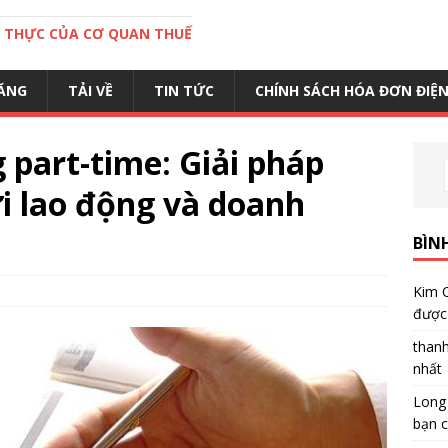
C THỰC CỦA CƠ QUAN THUẾ
ĂNG
TẢI VỀ
TIN TỨC
CHÍNH SÁCH HÓA ĐƠN ĐIỆ
 part-time: Giải pháp
i lao động và doanh
BÌN
Kim 
được 
than
nhất
Long
bạn c