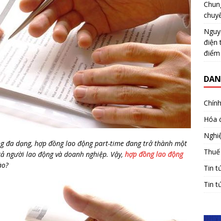
Chun
chuy
Nguy
điện 
điểm
DAN
Chính
Hóa 
Nghiệ
g đa dạng, hợp đồng lao động part-time đang trở thành một
Thuế
 cả người lao động và doanh nghiệp. Vậy,
hợp đồng lao động
nào?
Tin t
Tin t