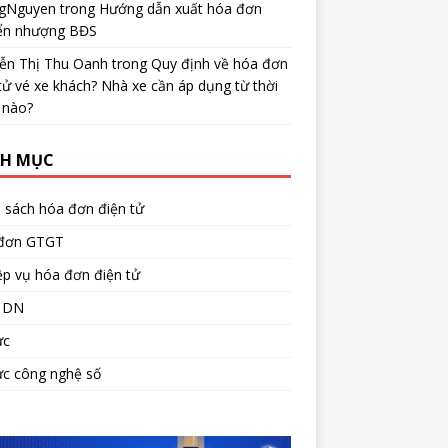
gNguyen
trong
Hướng dẫn xuất hóa đơn
ển nhượng BĐS
ễn Thị Thu Oanh
trong
Quy định về hóa đơn
tử vé xe khách? Nhà xe cần áp dụng từ thời
 nào?
H MỤC
 sách hóa đơn điện tử
đơn GTGT
p vụ hóa đơn điện tử
 DN
ức
ức công nghệ số