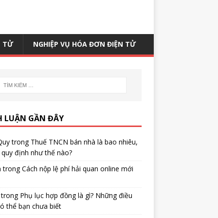
N TỬ
NGHIỆP VỤ HÓA ĐƠN ĐIỆN TỬ
H LUẬN GẦN ĐÂY
Quy
trong
Thuế TNCN bán nhà là bao nhiêu,
quy định như thế nào?
h
trong
Cách nộp lệ phí hải quan online mới
trong
Phụ lục hợp đồng là gì? Những điều
ó thể bạn chưa biết