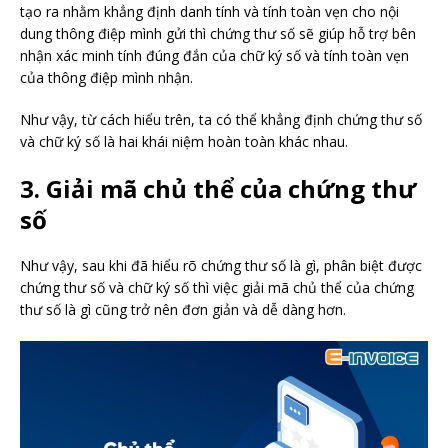
tạo ra nhằm khẳng định danh tính và tính toàn vẹn cho nội
dung thông điệp mình gửi thì chứng thư số sẽ giúp hỗ trợ bên
nhận xác minh tính đúng đắn của chữ ký số và tính toàn vẹn
của thông điệp mình nhận.
Như vậy, từ cách hiểu trên, ta có thể khẳng định chứng thư số
và chữ ký số là hai khái niệm hoàn toàn khác nhau.
3. Giải mã chủ thể của chứng thư
số
Như vậy, sau khi đã hiểu rõ chứng thư số là gì, phân biệt được
chứng thư số và chữ ký số thì việc giải mã chủ thể của chứng
thư số là gì cũng trở nên đơn giản và dễ dàng hơn.