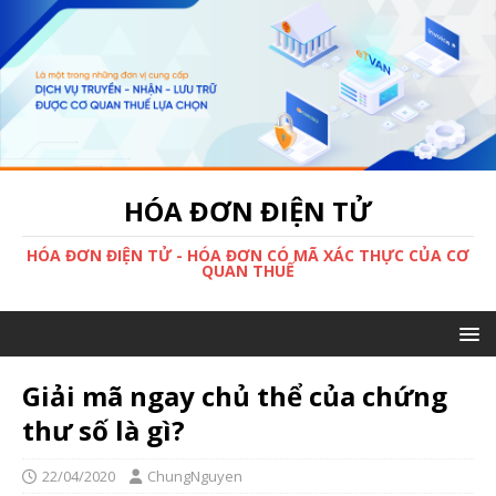
HÓA ĐƠN ĐIỆN TỬ
HÓA ĐƠN ĐIỆN TỬ - HÓA ĐƠN CÓ MÃ XÁC THỰC CỦA CƠ
QUAN THUẾ
Giải mã ngay chủ thể của chứng
thư số là gì?
22/04/2020
ChungNguyen