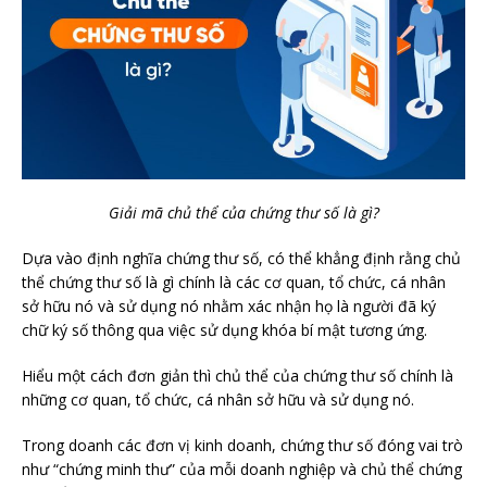
Giải mã chủ thể của chứng thư số là gì?
Dựa vào định nghĩa chứng thư số, có thể khẳng định rằng chủ
thể chứng thư số là gì chính là các cơ quan, tổ chức, cá nhân
sở hữu nó và sử dụng nó nhằm xác nhận họ là người đã ký
chữ ký số thông qua việc sử dụng khóa bí mật tương ứng.
Hiểu một cách đơn giản thì chủ thể của chứng thư số chính là
những cơ quan, tổ chức, cá nhân sở hữu và sử dụng nó.
Trong doanh các đơn vị kinh doanh, chứng thư số đóng vai trò
như “chứng minh thư” của mỗi doanh nghiệp và chủ thể chứng