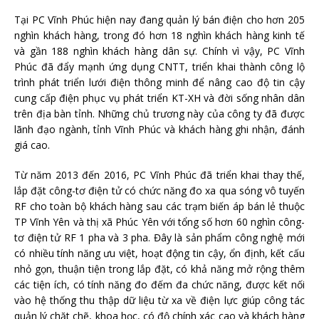
Tại PC Vĩnh Phúc hiện nay đang quản lý bán điện cho hơn 205
nghìn khách hàng, trong đó hơn 18 nghìn khách hàng kinh tế
và gần 188 nghìn khách hàng dân sự. Chính vì vậy, PC Vĩnh
Phúc đã đẩy mạnh ứng dụng CNTT, triển khai thành công lộ
trình phát triển lưới điện thông minh để nâng cao độ tin cậy
cung cấp điện phục vụ phát triển KT-XH và đời sống nhân dân
trên địa bàn tỉnh. Những chủ trương này của công ty đã được
lãnh đạo ngành, tỉnh Vĩnh Phúc và khách hàng ghi nhận, đánh
giá cao.
Từ năm 2013 đến 2016, PC Vĩnh Phúc đã triển khai thay thế,
lắp đặt công-tơ điện tử có chức năng đo xa qua sóng vô tuyến
RF cho toàn bộ khách hàng sau các trạm biến áp bán lẻ thuộc
TP Vĩnh Yên và thị xã Phúc Yên với tổng số hơn 60 nghìn công-
tơ điện tử RF 1 pha và 3 pha. Đây là sản phẩm công nghệ mới
có nhiều tính năng ưu việt, hoạt động tin cậy, ổn định, kết cấu
nhỏ gọn, thuận tiện trong lắp đặt, có khả năng mở rộng thêm
các tiện ích, có tính năng đo đếm đa chức năng, được kết nối
vào hệ thống thu thập dữ liệu từ xa về điện lực giúp công tác
quản lý chặt chẽ, khoa học, có độ chính xác cao và khách hàng