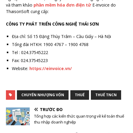
và tham khảo
phần mềm hóa đơn điện tử
E-invoice do
ThaisonSoft cung cấp:
CÔNG TY PHÁT TRIỂN CÔNG NGHỆ THÁI SƠN
Địa chỉ: Số 15 Đặng Thùy Trâm – Cầu Giấy – Hà Nội
Tổng đài HTKH: 1900 4767 – 1900 4768
Tel : 024.37545222
Fax: 024.37545223
Website:
https://einvoice.vn/
CHUYẾN NHƯỢNG VỐN
THUẾ
THUẾ TNCN
TRƯỚC ĐÓ
Tổng hợp các kiến thức quan trọng về kế toán thuế
thu nhập doanh nghiệp