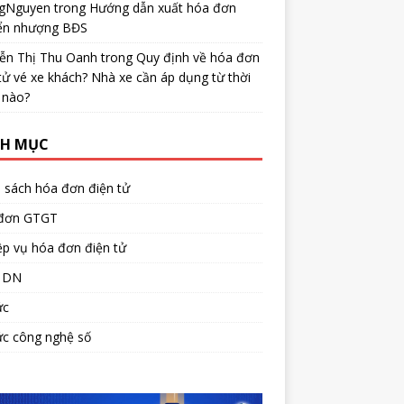
gNguyen
trong
Hướng dẫn xuất hóa đơn
ển nhượng BĐS
ễn Thị Thu Oanh
trong
Quy định về hóa đơn
tử vé xe khách? Nhà xe cần áp dụng từ thời
 nào?
H MỤC
 sách hóa đơn điện tử
đơn GTGT
p vụ hóa đơn điện tử
 DN
ức
ức công nghệ số