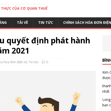
C THỰC CỦA CƠ QUAN THUẾ
ĂNG
TẢI VỀ
TIN TỨC
CHÍNH SÁCH HÓA ĐƠN ĐIỆ
u quyết định phát hành
ăm 2021
BÌN
vụ hóa đơn điện tử
,
Tin tức
0
Kim 
được 
than
nhất
Long
bạn c