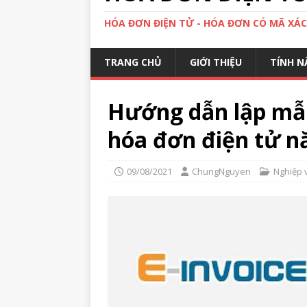
HÓA ĐƠN ĐIỆN TỬ - HÓA ĐƠN CÓ MÃ XÁ
TRANG CHỦ
GIỚI THIỆU
TÍNH N
Hướng dẫn lập mẫ
hóa đơn điện tử n
09/08/2021
ChungNguyen
Nghiệp 