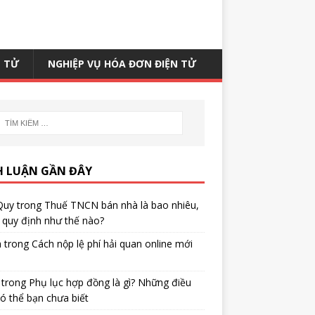
N TỬ
NGHIỆP VỤ HÓA ĐƠN ĐIỆN TỬ
H LUẬN GẦN ĐÂY
Quy
trong
Thuế TNCN bán nhà là bao nhiêu,
quy định như thế nào?
h
trong
Cách nộp lệ phí hải quan online mới
trong
Phụ lục hợp đồng là gì? Những điều
ó thể bạn chưa biết