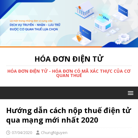
HÓA ĐƠN ĐIỆN TỬ
HÓA ĐƠN ĐIỆN TỬ - HÓA ĐƠN CÓ MÃ XÁC THỰC CỦA CƠ
QUAN THUẾ
Hướng dẫn cách nộp thuế điện tử
qua mạng mới nhất 2020
07/04/2020
ChungNguyen