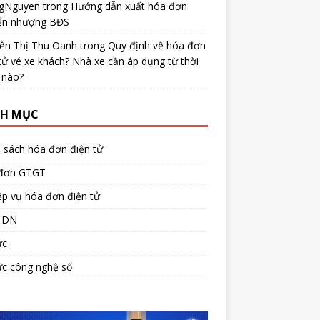
gNguyen
trong
Hướng dẫn xuất hóa đơn
ển nhượng BĐS
ễn Thị Thu Oanh
trong
Quy định về hóa đơn
tử vé xe khách? Nhà xe cần áp dụng từ thời
 nào?
H MỤC
 sách hóa đơn điện tử
đơn GTGT
p vụ hóa đơn điện tử
 DN
ức
ức công nghệ số