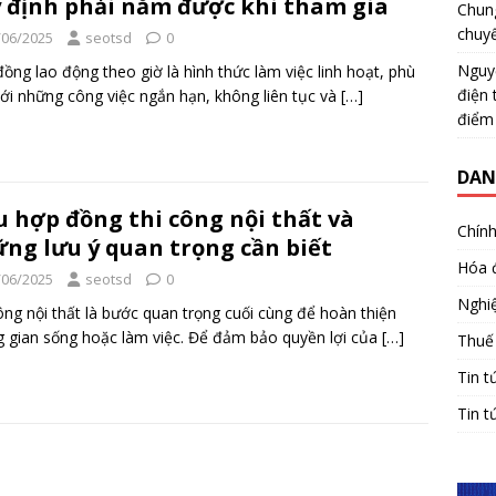
 định phải nắm được khi tham gia
Chun
chuy
/06/2025
seotsd
0
Nguy
ồng lao động theo giờ là hình thức làm việc linh hoạt, phù
điện 
ới những công việc ngắn hạn, không liên tục và
[…]
điểm
DAN
 hợp đồng thi công nội thất và
Chính
ng lưu ý quan trọng cần biết
Hóa 
/06/2025
seotsd
0
Nghiệ
ông nội thất là bước quan trọng cuối cùng để hoàn thiện
 gian sống hoặc làm việc. Để đảm bảo quyền lợi của
[…]
Thuế
Tin t
Tin t