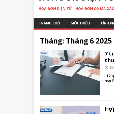
HÓA ĐƠN ĐIỆN TỬ - HÓA ĐƠN CÓ MÃ XÁ
TRANG CHỦ
GIỚI THIỆU
TÍNH N
Tháng:
Tháng 6 2025
7 t
thư
30
Trong
mại l
Hợp