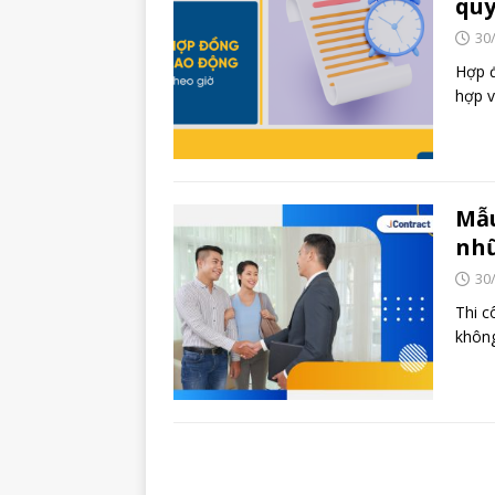
quy
30
Hợp đ
hợp v
Mẫu
nhữ
30
Thi c
không