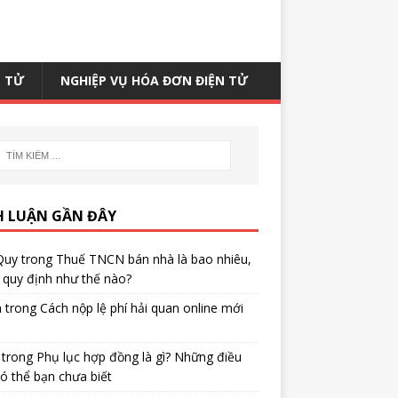
N TỬ
NGHIỆP VỤ HÓA ĐƠN ĐIỆN TỬ
H LUẬN GẦN ĐÂY
Quy
trong
Thuế TNCN bán nhà là bao nhiêu,
quy định như thế nào?
h
trong
Cách nộp lệ phí hải quan online mới
trong
Phụ lục hợp đồng là gì? Những điều
ó thể bạn chưa biết