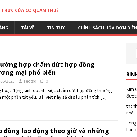
C THỰC CỦA CƠ QUAN THUẾ
ĂNG
TẢI VỀ
TIN TỨC
CHÍNH SÁCH HÓA ĐƠN ĐIỆ
rường hợp chấm dứt hợp đồng
ơng mại phổ biến
BÌN
/06/2025
seotsd
0
Kim 
 hoạt động kinh doanh, việc chấm dứt hợp đồng thương
được 
à một phần tất yếu. Bài viết này sẽ đi sâu phân tích
[…]
than
nhất
Long
bạn c
 đồng lao động theo giờ và những