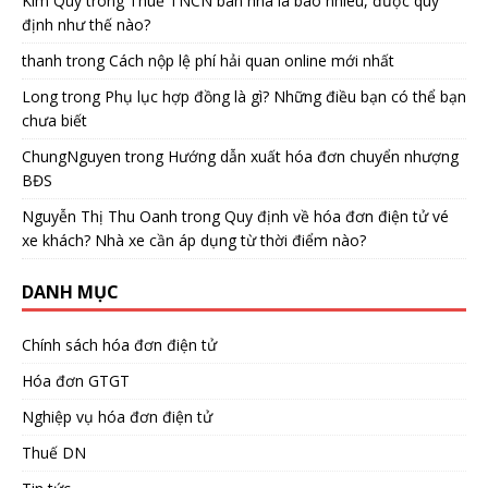
Kim Quy
trong
Thuế TNCN bán nhà là bao nhiêu, được quy
định như thế nào?
thanh
trong
Cách nộp lệ phí hải quan online mới nhất
Long
trong
Phụ lục hợp đồng là gì? Những điều bạn có thể bạn
chưa biết
ChungNguyen
trong
Hướng dẫn xuất hóa đơn chuyển nhượng
BĐS
Nguyễn Thị Thu Oanh
trong
Quy định về hóa đơn điện tử vé
xe khách? Nhà xe cần áp dụng từ thời điểm nào?
DANH MỤC
Chính sách hóa đơn điện tử
Hóa đơn GTGT
Nghiệp vụ hóa đơn điện tử
Thuế DN