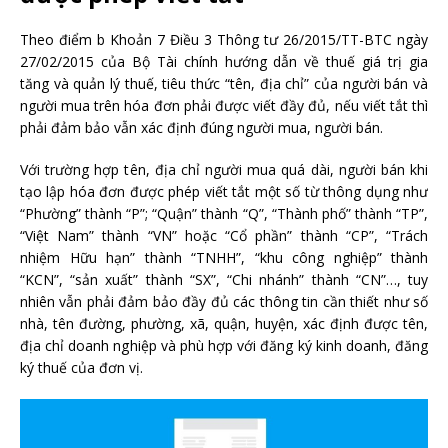
Theo điểm b Khoản 7 Điều 3 Thông tư 26/2015/TT-BTC ngày
27/02/2015 của Bộ Tài chính hướng dẫn về thuế giá trị gia
tăng và quản lý thuế, tiêu thức “tên, địa chỉ” của người bán và
người mua trên hóa đơn phải được viết đầy đủ, nếu viết tắt thì
phải đảm bảo vẫn xác định đúng người mua, người bán.
Với trường hợp tên, địa chỉ người mua quá dài, người bán khi
tạo lập hóa đơn được phép viết tắt một số từ thông dụng như
“Phường” thành “P”; “Quận” thành “Q”, “Thành phố” thành “TP”,
“Việt Nam” thành “VN” hoặc “Cổ phần” thành “CP”, “Trách
nhiệm Hữu hạn” thành “TNHH”, “khu công nghiệp” thành
“KCN”, “sản xuất” thành “SX”, “Chi nhánh” thành “CN”…, tuy
nhiên vẫn phải đảm bảo đầy đủ các thông tin cần thiết như số
nhà, tên đường, phường, xã, quận, huyện, xác định được tên,
địa chỉ doanh nghiệp và phù hợp với đăng ký kinh doanh, đăng
ký thuế của đơn vị.