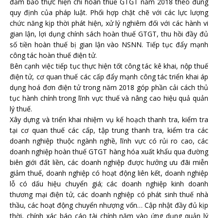
đảm bảo thực hiện chi hoàn thuế GTGT năm 2018 theo đúng
quy định của pháp luật. Phối hợp chặt chẽ với các lực lượng
chức năng kịp thời phát hiện, xử lý nghiêm đối với các hành vi
gian lận, lợi dụng chính sách hoàn thuế GTGT, thu hồi đầy đủ
số tiền hoàn thuế bị gian lận vào NSNN. Tiếp tục đẩy mạnh
công tác hoàn thuế điện tử.
Bên cạnh việc tiếp tục thực hiện tốt công tác kê khai, nộp thuế
điện tử, cơ quan thuế các cấp đẩy mạnh công tác triển khai áp
dụng hoá đơn điện tử trong năm 2018 góp phần cải cách thủ
tục hành chính trong lĩnh vực thuế và nâng cao hiệu quả quản
lý thuế.
Xây dựng và triển khai nhiệm vụ kế hoạch thanh tra, kiểm tra
tại cơ quan thuế các cấp, tập trung thanh tra, kiểm tra các
doanh nghiệp thuộc ngành nghề, lĩnh vực có rủi ro cao, các
doanh nghiệp hoàn thuế GTGT hàng hóa xuất khẩu qua đường
biên giới đất liền, các doanh nghiệp được hưởng ưu đãi miễn
giảm thuế, doanh nghiệp có hoạt động liên kết, doanh nghiệp
lỗ có dấu hiệu chuyển giá; các doanh nghiệp kinh doanh
thương mại điện tử, các doanh nghiệp có phát sinh thuế nhà
thầu, các hoạt động chuyển nhượng vốn… Cập nhật đầy đủ kịp
thời, chính xác báo cáo tài chính năm vào ứng dụng quản lý