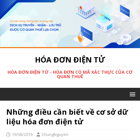
HÓA ĐƠN ĐIỆN TỬ
HÓA ĐƠN ĐIỆN TỬ - HÓA ĐƠN CÓ MÃ XÁC THỰC CỦA CƠ
QUAN THUẾ
Những điều cần biết về cơ sở dữ
liệu hóa đơn điện tử
19/06/2019
ChungNguyen