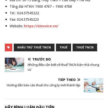
Tổng đài HTKH: 1900 4767 – 1900 4768
Tel : 024.37545222
Fax: 024.37545223
Website:
https://einvoice.vn/
KHẤU TRỪ THUẾ TNCN
THUẾ
THUẾ TNCN
TRƯỚC ĐÓ
Những điều cần biết về thuế TNCN bán nhà chung
cư
TIẾP THEO
Hướng dẫn báo cáo thuế cho công ty mới thành lập
HÃY BÌNH LUẬN ĐẦU TIÊN