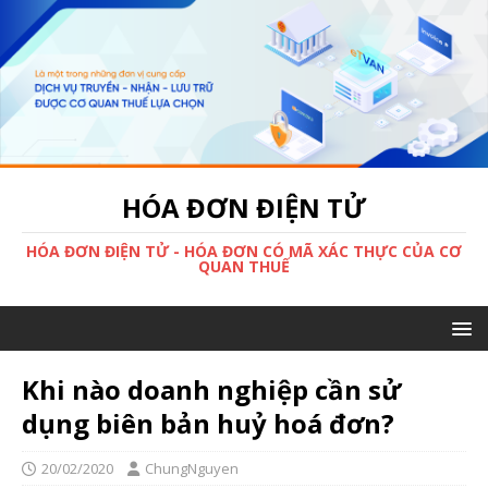
HÓA ĐƠN ĐIỆN TỬ
HÓA ĐƠN ĐIỆN TỬ - HÓA ĐƠN CÓ MÃ XÁC THỰC CỦA CƠ
QUAN THUẾ
Khi nào doanh nghiệp cần sử
dụng biên bản huỷ hoá đơn?
20/02/2020
ChungNguyen