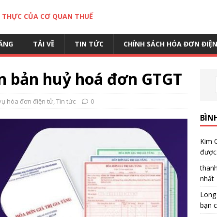
C THỰC CỦA CƠ QUAN THUẾ
ĂNG
TẢI VỀ
TIN TỨC
CHÍNH SÁCH HÓA ĐƠN ĐIỆ
n bản huỷ hoá đơn GTGT
vụ hóa đơn điện tử
,
Tin tức
0
BÌN
Kim 
được 
than
nhất
Long
bạn c