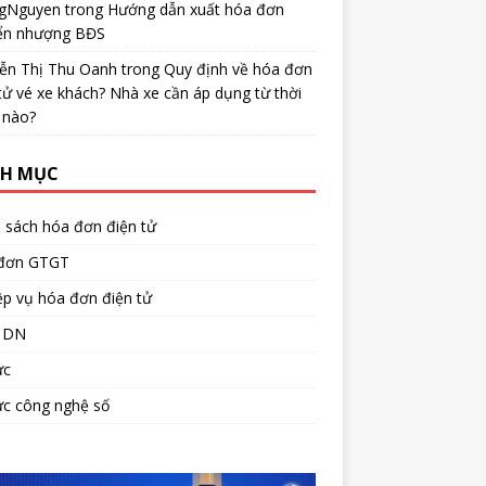
gNguyen
trong
Hướng dẫn xuất hóa đơn
ển nhượng BĐS
ễn Thị Thu Oanh
trong
Quy định về hóa đơn
tử vé xe khách? Nhà xe cần áp dụng từ thời
 nào?
H MỤC
 sách hóa đơn điện tử
đơn GTGT
p vụ hóa đơn điện tử
 DN
ức
ức công nghệ số