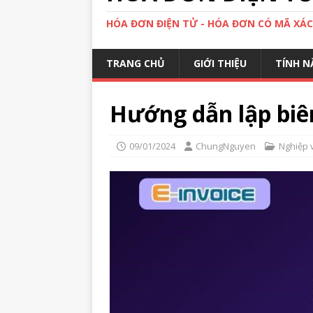
HÓA ĐƠN ĐIỆN TỬ - HÓA ĐƠN CÓ MÃ XÁ
TRANG CHỦ
GIỚI THIỆU
TÍNH N
Hướng dẫn lập biê
09/01/2024
ChungNguyen
Nghiệp 