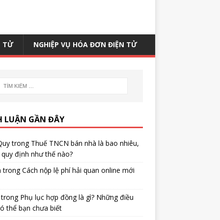
N TỬ
NGHIỆP VỤ HÓA ĐƠN ĐIỆN TỬ
H LUẬN GẦN ĐÂY
Quy
trong
Thuế TNCN bán nhà là bao nhiêu,
quy định như thế nào?
h
trong
Cách nộp lệ phí hải quan online mới
trong
Phụ lục hợp đồng là gì? Những điều
ó thể bạn chưa biết