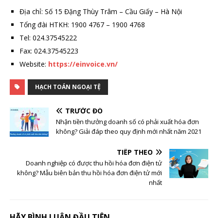
Địa chỉ: Số 15 Đặng Thùy Trâm – Cầu Giấy – Hà Nội
Tổng đài HTKH: 1900 4767 – 1900 4768
Tel: 024.37545222
Fax: 024.37545223
Website:
https://einvoice.vn/
HẠCH TOÁN NGOẠI TỆ
TRƯỚC ĐÓ
Nhận tiền thưởng doanh số có phải xuất hóa đơn
không? Giải đáp theo quy định mới nhất năm 2021
TIẾP THEO
Doanh nghiệp có được thu hồi hóa đơn điện tử
không? Mẫu biên bản thu hồi hóa đơn điện tử mới
nhất
HÃY BÌNH LUẬN ĐẦU TIÊN