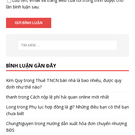
Lưu tên, email và trang web của tôi trong trình duyệt cho
lần bình luận sau.
BÌNH LUẬN GẦN ĐÂY
Kim Quy
trong
Thuế TNCN bán nhà là bao nhiêu, được quy
định như thế nào?
thanh
trong
Cách nộp lệ phí hải quan online mới nhất
Long
trong
Phụ lục hợp đồng là gì? Những điều bạn có thể bạn
chưa biết
ChungNguyen
trong
Hướng dẫn xuất hóa đơn chuyển nhượng
BĐS