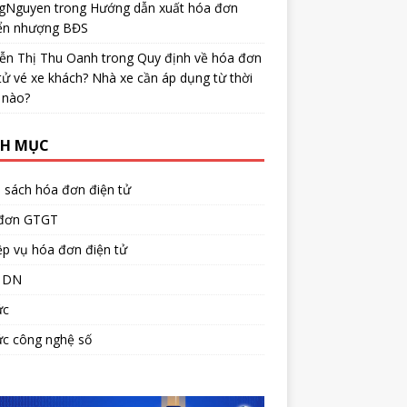
gNguyen
trong
Hướng dẫn xuất hóa đơn
ển nhượng BĐS
ễn Thị Thu Oanh
trong
Quy định về hóa đơn
tử vé xe khách? Nhà xe cần áp dụng từ thời
 nào?
H MỤC
 sách hóa đơn điện tử
đơn GTGT
p vụ hóa đơn điện tử
 DN
ức
ức công nghệ số