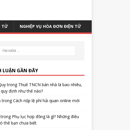
N TỬ
NGHIỆP VỤ HÓA ĐƠN ĐIỆN TỬ
H LUẬN GẦN ĐÂY
Quy
trong
Thuế TNCN bán nhà là bao nhiêu,
quy định như thế nào?
h
trong
Cách nộp lệ phí hải quan online mới
trong
Phụ lục hợp đồng là gì? Những điều
ó thể bạn chưa biết