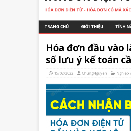
HÓA ĐƠN ĐIỆN TỬ - HÓA ĐƠN CÓ MÃ XÁ
TRANG CHỦ
GIỚI THIỆU
TÍNH N
Hóa đơn đầu vào l
số lưu ý kế toán 
15/02/2022
ChungNguyen
Nghiệp 