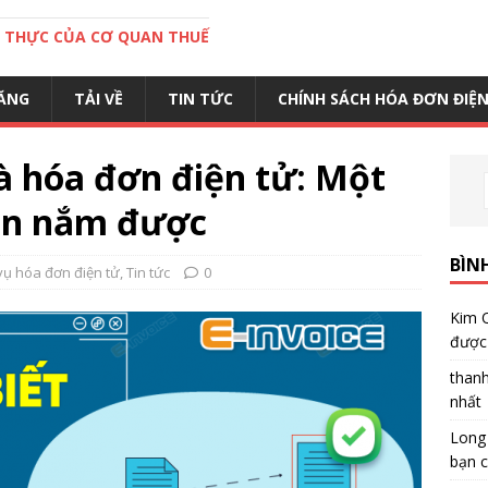
C THỰC CỦA CƠ QUAN THUẾ
ĂNG
TẢI VỀ
TIN TỨC
CHÍNH SÁCH HÓA ĐƠN ĐIỆ
à hóa đơn điện tử: Một
cần nắm được
BÌN
vụ hóa đơn điện tử
,
Tin tức
0
Kim 
được 
than
nhất
Long
bạn c