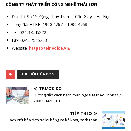
CÔNG TY PHÁT TRIỂN CÔNG NGHỆ THÁI SƠN
Địa chỉ: Số 15 Đặng Thùy Trâm – Cầu Giấy – Hà Nội
Tổng đài HTKH: 1900 4767 – 1900 4768
Tel: 024.37545222
Fax: 024.37545223
Website:
https://einvoice.vn/
THU HỒI HÓA ĐƠN
TRƯỚC ĐÓ
Hướng dẫn cách hạch toán ngoại tệ theo Thông tư
200/2014/TT-BTC
TIẾP THEO
Cách viết hóa đơn trả lại hàng và kê khai, hạch toán