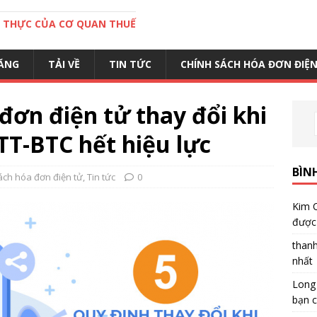
C THỰC CỦA CƠ QUAN THUẾ
ĂNG
TẢI VỀ
TIN TỨC
CHÍNH SÁCH HÓA ĐƠN ĐIỆ
đơn điện tử thay đổi khi
TT-BTC hết hiệu lực
BÌN
ách hóa đơn điện tử
,
Tin tức
0
Kim 
được 
than
nhất
Long
bạn c