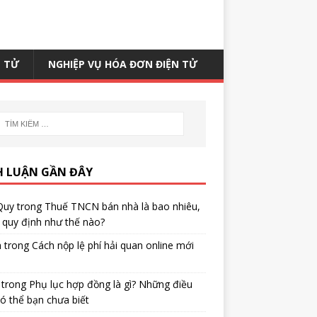
N TỬ
NGHIỆP VỤ HÓA ĐƠN ĐIỆN TỬ
H LUẬN GẦN ĐÂY
Quy
trong
Thuế TNCN bán nhà là bao nhiêu,
quy định như thế nào?
h
trong
Cách nộp lệ phí hải quan online mới
trong
Phụ lục hợp đồng là gì? Những điều
ó thể bạn chưa biết