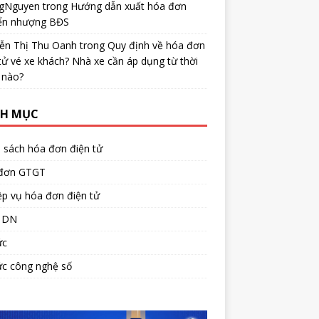
gNguyen
trong
Hướng dẫn xuất hóa đơn
ển nhượng BĐS
ễn Thị Thu Oanh
trong
Quy định về hóa đơn
tử vé xe khách? Nhà xe cần áp dụng từ thời
 nào?
H MỤC
 sách hóa đơn điện tử
đơn GTGT
p vụ hóa đơn điện tử
 DN
ức
ức công nghệ số